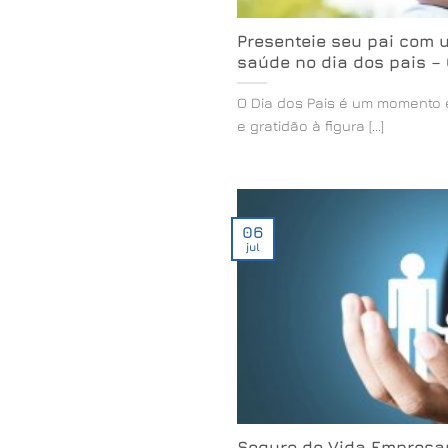
Presenteie seu pai com 
saúde no dia dos pais –
O Dia dos Pais é um momento 
e gratidão à figura [...]
06
jul
Seguro de Vida Empresar