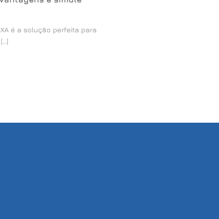
A é a solução perfeita para
..]