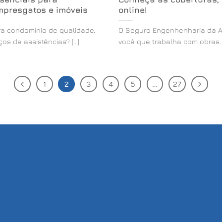
mpresgatos e imóveis
online!
a condomínio de qualidade,
O Seguro Engenhenharia da AX
s de assistências? [...]
você que trabalha com obras. [.
1
2
3
4
5
…
27