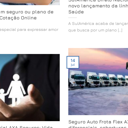
novo lançamento da linh
um seguro ou plano de
Saúde
 Cotação Online
A SulAmérica acaba de lança
especial para expressar amor
que busca por um plano [...]
14
jul
Seguro Auto Frota Flex 
ial AXA Seguros: Vida
diferenciais, coberturas