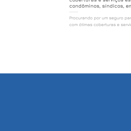
condôminos, síndicos, e
Procurando por um seguro par
com ótimas coberturas e serviço