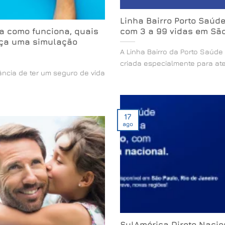
Linha Bairro Porto Saúd
a como funciona, quais
com 3 a 99 vidas em Sã
faça uma simulação
A Linha Bairro da Porto Saúde
criada especialmente para ate
tância de ter um seguro de vida
17
ago
SulAmérica Direto Nacio