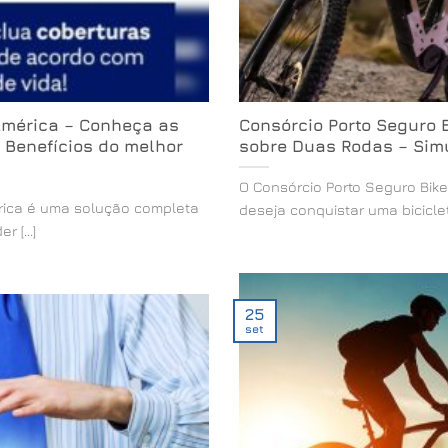
América – Conheça as
Consórcio Porto Seguro 
 Benefícios do melhor
sobre Duas Rodas – Sim
O Consórcio Porto Seguro Bik
rica é uma solução completa
deseja conquistar uma bicicleta 
 [...]
25
set