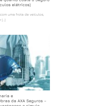
culos elétricos)
om uma frota de veículos,
...]
haria e
Obras da AXA Seguros –
 vantagens e simule