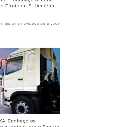
a Direto da SulAmérica
r mais uma novidade para você
AXA: Conheça os
 e quanto custa o Seguro