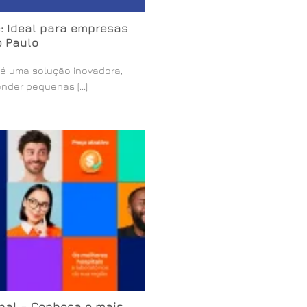
e: Ideal para empresas
o Paulo
 é uma solução inovadora,
nder pequenas [...]
nal – Conheça o mais