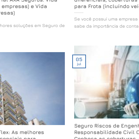
 empresas) e Vida
para Frota (incluíndo veí
resas)
Se você possui uma empresa c
lhores soluções em Seguro de
sabe da importância de contar [
05
jul
Seguro Riscos de Engen
lex: As melhores
Responsabilidade Civil 
ssenciais para
Conheça as coberturas,