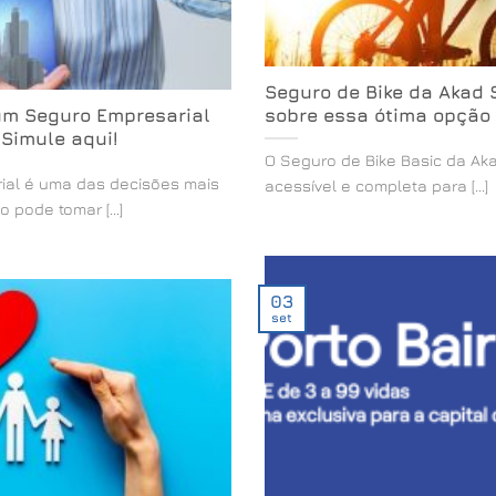
Seguro de Bike da Akad
um Seguro Empresarial
sobre essa ótima opção 
Simule aqui!
O Seguro de Bike Basic da A
ial é uma das decisões mais
acessível e completa para [...]
pode tomar [...]
03
set