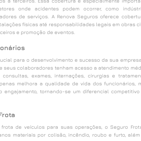
os a terceiros. Essa cobertura é especialmente importa
ores onde acidentes podem ocorrer, como indústri
adores de serviços. A Renova Seguros oferece cobertu
lações físicas até responsabilidades legais em obras civ
rceiros e promoção de eventos.
ionários
rucial para o desenvolvimento e sucesso da sua empresa
e seus colaboradores tenham acesso a atendimento méd
o consultas, exames, internações, cirurgias e tratamen
apenas melhora a qualidade de vida dos funcionários, 
 engajamento, tornando-se um diferencial competitivo
Frota
rota de veículos para suas operações, o Seguro Frot
os materiais por colisão, incêndio, roubo e furto, além