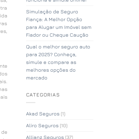
tra
Simulação de Seguro
ida
Fiança: A Melhor Opção
ras
para Alugar um Imóvel sem
es,
Fiador ou Cheque Caução
Qual o melhor seguro auto
para 2025? Conheça,
simule e compare as
nte
melhores opções do
dos
mercado
is.
mas
CATEGORIAS
ais
Akad Seguros
(1)
Aliro Seguros
(10)
 de
Allianz Seguros
(37)