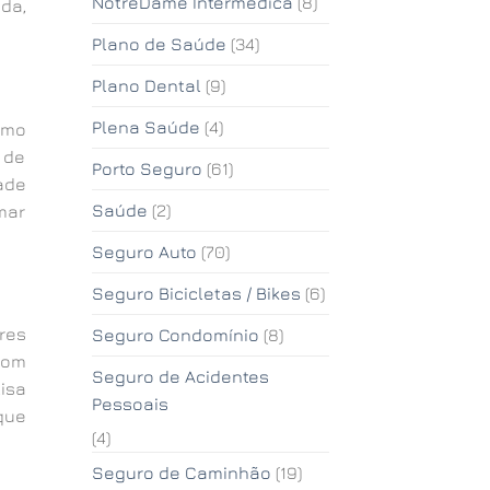
NotreDame Intermédica
(8)
da,
Plano de Saúde
(34)
Plano Dental
(9)
Plena Saúde
(4)
omo
 de
Porto Seguro
(61)
dade
Saúde
(2)
mar
Seguro Auto
(70)
Seguro Bicicletas / Bikes
(6)
res
Seguro Condomínio
(8)
Com
Seguro de Acidentes
isa
Pessoais
que
(4)
Seguro de Caminhão
(19)