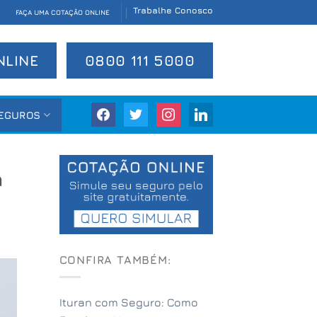
Trabalhe Conosco
FAÇA UMA COTAÇÃO ONLINE
NLINE
0800 111 5000
facebook
twitter
instagram
linkedin
EGUROS
a
CONFIRA TAMBÉM:
Ituran com Seguro: Como