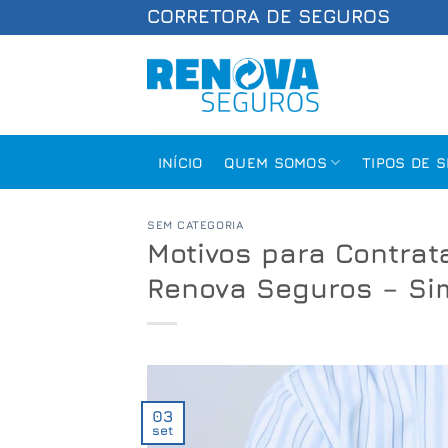
Skip
CORRETORA DE SEGUROS
to
content
INÍCIO
QUEM SOMOS
TIPOS DE 
SEM CATEGORIA
Motivos para Contra
Renova Seguros – Sim
03
set