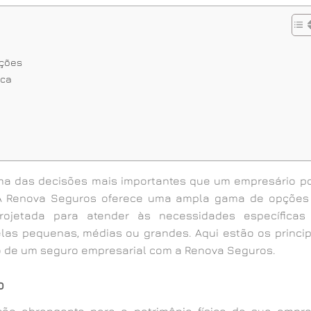
ações
ica
ma das decisões mais importantes que um empresário p
. A Renova Seguros oferece uma ampla gama de opções
rojetada para atender às necessidades específicas
elas pequenas, médias ou grandes. Aqui estão os princip
o de um seguro empresarial com a Renova Seguros.
o
ção abrangente para o patrimônio físico da sua empre