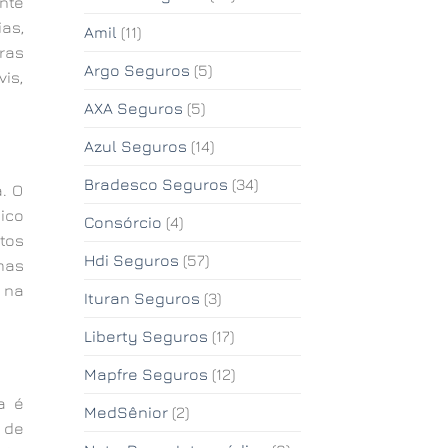
nte
as,
Amil
(11)
ras
Argo Seguros
(5)
is,
AXA Seguros
(5)
Azul Seguros
(14)
Bradesco Seguros
(34)
. O
ico
Consórcio
(4)
tos
Hdi Seguros
(57)
mas
 na
Ituran Seguros
(3)
Liberty Seguros
(17)
Mapfre Seguros
(12)
a é
MedSênior
(2)
 de