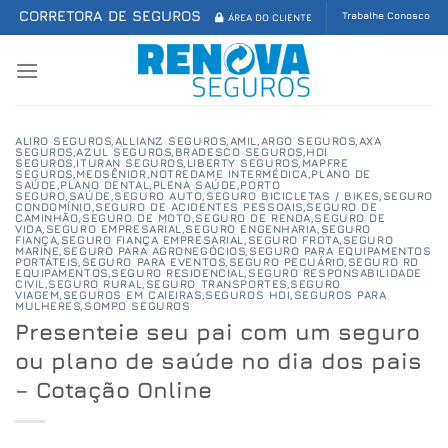
Skip
CORRETORA DE SEGUROS
Trabalhe Conosco
ÁREA DO CLIENTE
to
content
ALIRO SEGUROS
,
ALLIANZ SEGUROS
,
AMIL
,
ARGO SEGUROS
,
AXA
SEGUROS
,
AZUL SEGUROS
,
BRADESCO SEGUROS
,
HDI
SEGUROS
,
ITURAN SEGUROS
,
LIBERTY SEGUROS
,
MAPFRE
SEGUROS
,
MEDSÊNIOR
,
NOTREDAME INTERMÉDICA
,
PLANO DE
SAÚDE
,
PLANO DENTAL
,
PLENA SAÚDE
,
PORTO
SEGURO
,
SAÚDE
,
SEGURO AUTO
,
SEGURO BICICLETAS / BIKES
,
SEGURO
CONDOMÍNIO
,
SEGURO DE ACIDENTES PESSOAIS
,
SEGURO DE
CAMINHÃO
,
SEGURO DE MOTO
,
SEGURO DE RENDA
,
SEGURO DE
VIDA
,
SEGURO EMPRESARIAL
,
SEGURO ENGENHARIA
,
SEGURO
FIANÇA
,
SEGURO FIANÇA EMPRESARIAL
,
SEGURO FROTA
,
SEGURO
MARINE
,
SEGURO PARA AGRONEGÓCIOS
,
SEGURO PARA EQUIPAMENTOS
PORTÁTEIS
,
SEGURO PARA EVENTOS
,
SEGURO PECUÁRIO
,
SEGURO RD
EQUIPAMENTOS
,
SEGURO RESIDENCIAL
,
SEGURO RESPONSABILIDADE
CIVIL
,
SEGURO RURAL
,
SEGURO TRANSPORTES
,
SEGURO
VIAGEM
,
SEGUROS EM CAIEIRAS
,
SEGUROS HDI
,
SEGUROS PARA
MULHERES
,
SOMPO SEGUROS
Presenteie seu pai com um seguro
ou plano de saúde no dia dos pais
– Cotação Online