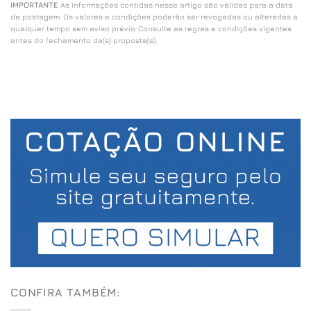
IMPORTANTE
As informações contidas nesse artigo são válidas para a data
da postagem. Os valores e condições poderão ser revogadas ou alteradas a
qualquer tempo sem aviso prévio. Consulte as regras e condições vigentes
antes do fechamento da(s) proposta(s).
CONFIRA TAMBÉM: