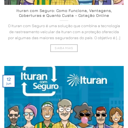
Ituran com Seguro: Como Funciona, Vantagens,
Coberturas e Quanto Custa – Cotação Online
O Ituran com Seguro é uma solução que combina a tecnologia
de rastreamento veicular da Ituran com a proteção oferecida
por algumas das maiores seguradoras do país. O objetivo é [...]
SAIBA MAIS
12
jun