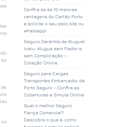
ssa
Confira as as 10 maiores
vantagens do Cartão Porto
e solicite o seu pelo site ou
das
whatsapp!
ros
Seguro Garantia de Aluguel
Icatu: Alugue sem Fiador e
ndo
sem Complicação –
 só
Cotação Online
Seguro para Cargas
Transportes Embarcador da
 de
Porto Seguro – Confira as
aos
Coberturas e Simule Online
las
Qual o melhor Seguro
Fiança Comercial?
Descobra o que é, como
 ou
funciona e simule online!