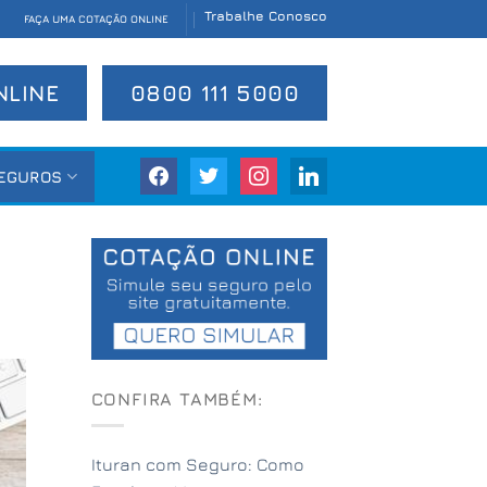
Trabalhe Conosco
FAÇA UMA COTAÇÃO ONLINE
NLINE
0800 111 5000
facebook
twitter
instagram
linkedin
EGUROS
CONFIRA TAMBÉM:
Ituran com Seguro: Como