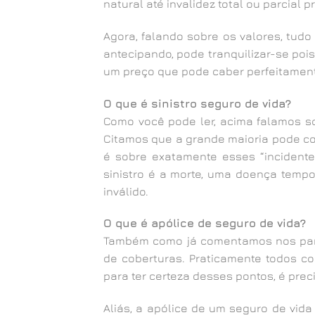
natural até invalidez total ou parcial
Agora, falando sobre os valores, tudo
antecipando, pode tranquilizar-se poi
um preço que pode caber perfeitamen
O que é sinistro seguro de vida?
Como você pode ler, acima falamos s
Citamos que a grande maioria pode cob
é sobre exatamente esses “incidentes”
sinistro é a morte, uma doença temp
inválido.
O que é apólice de seguro de vida?
Também como já comentamos nos parág
de coberturas. Praticamente todos cob
para ter certeza desses pontos, é prec
Aliás, a apólice de um seguro de vida