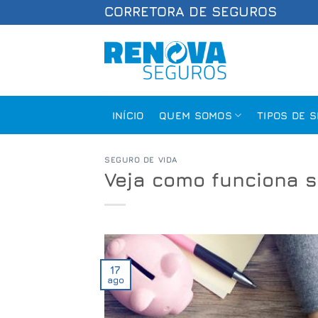
Skip
CORRETORA DE SEGUROS
to
content
INÍCIO
QUEM SOMOS
TIPOS DE 
SEGURO DE VIDA
Veja como funciona s
17
ago