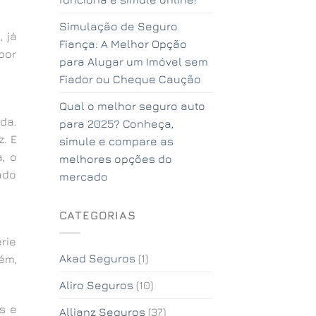
Simulação de Seguro
 já
Fiança: A Melhor Opção
por
para Alugar um Imóvel sem
Fiador ou Cheque Caução
Qual o melhor seguro auto
da.
para 2025? Conheça,
. E
simule e compare as
, o
melhores opções do
ado
mercado
CATEGORIAS
rie
Akad Seguros
(1)
ém,
Aliro Seguros
(10)
s e
Allianz Seguros
(37)