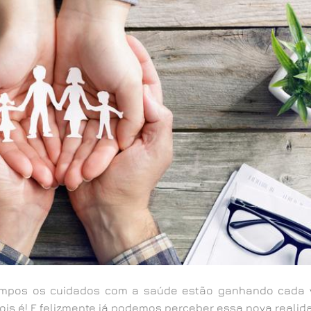
tempos os cuidados com a saúde estão ganhando cada 
Pois é! E felizmente já podemos perceber essa nova realid