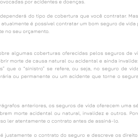
 provocadas por acidentes e doenças.
 dependerá do tipo de cobertura que você contratar. Mas,
s atualmente é possível contratar um bom seguro de vida 
te no seu orçamento.
obre algumas coberturas oferecidas pelos seguros de vi
rir morte de causa natural ou acidental e ainda invalidez
 que o “sinistro” se refere, ou seja, no seguro de vida
orária ou permanente ou um acidente que torne o segur
rafos anteriores, os seguros de vida oferecem uma sé
rem morte acidental ou natural, invalidez e outros. Por
iso ler atentamente o contrato antes de assiná-lo.
 é justamente o contrato do seguro e descreve os direito